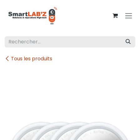
Se rendre au contenu
Tous les produits