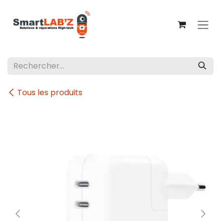
Se rendre au contenu
Tous les produits