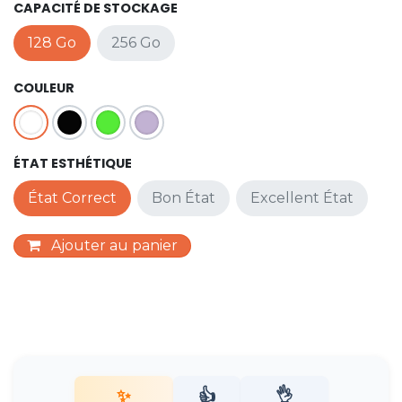
CAPACITÉ DE STOCKAGE
128 Go
256 Go
COULEUR
ÉTAT ESTHÉTIQUE
État Correct
Bon État
Excellent État
Ajouter au panier
✨
👍
👌