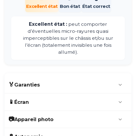
Excellent état
Bon état
État correct
Excellent état :
peut comporter
d’éventuelles micro-rayures quasi
imperceptibles sur le châssis et/ou sur
l’écran (totalement invisibles une fois
allumé).
🏅
Garanties
Produit issu du
marché français
.
📱
Écran
Entièrement contrôlé et reconditionné dans
nos ateliers de
Ploërmel
et
Redon
.
Écran AMOLED
📷
Appareil photo
Satisfait ou remboursé
– 14 jours pour
Écran de 6,8 Pouces (diagonale)
changer d’avis
Résolution de 3 080 x 1 440 pixels à 500 ppp
Appareil photo de 4 capteurs : 108 Mpx, 12
Garantie 5 ans
(hors casse et oxydation)