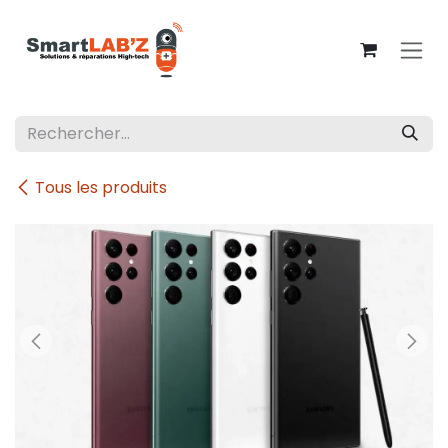
Se rendre au contenu
Tous les produits