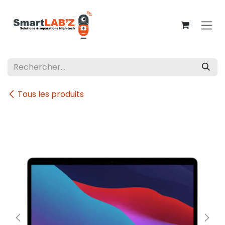
Se rendre au contenu
Tous les produits