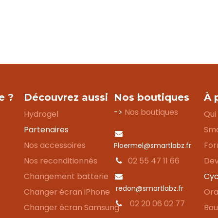
e ?
Découvrez aussi
Nos boutiques
À 
->
Nos boutiques
Hydrogel
Qui
Partenaires
Sma
Nos accessoires
For
Ploermel@smartlabz.fr
Nos reconditionnés
02 55 47 11 66
Dev
Changement batterie
Cyc
redon@smartlabz.fr
Changer écran iPhone
Ora
02 20 06 02 77
Changer écran Samsung
Bou