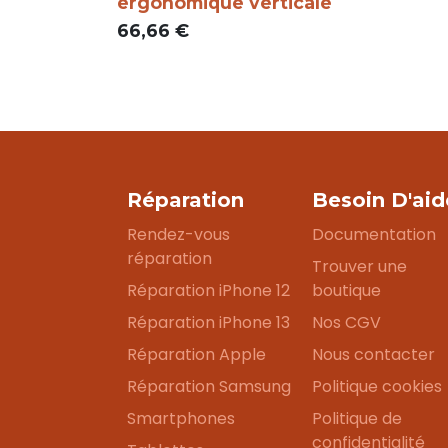
ergonomique verticale
66,66
€
Réparation
Besoin D'aid
Rendez-vous
Documentation
réparation
Trouver une
Réparation iPhone 12
boutique
Réparation iPhone 13
Nos CGV
Réparation Apple
Nous contacter
Réparation Samsung
Politique cookies
Smartphones
Politique de
confidentialité