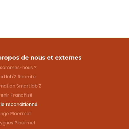
propos de nous et externes
 sommes-nous ?
rtlab'Z Recrute
mation Smartlab'Z
enir Franchisé
le reconditionné
nge Ploërmel
ygues Ploërmel