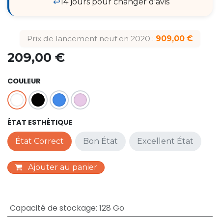
↩️
14 jours pour changer d'avis
Prix de lancement neuf en 2020 :
909,00 €
209,00
€
COULEUR
ÉTAT ESTHÉTIQUE
État Correct
Bon État
Excellent État
Ajouter au panier
Capacité de stockage
:
128 Go