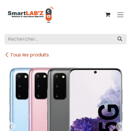
Se rendre au contenu
Tous les produits