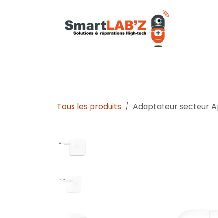
Se rendre au contenu
iPhone
Samsung
M
Tous les produits
Adaptateur secteur A