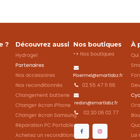
e ?
Découvrez aussi
Nos boutiques
À 
->
Nos boutiques
Hydrogel
Qui
Partenaires
Sma
Nos accessoires
For
Ploermel@smartlabz.fr
Nos reconditionnés
02 55 47 11 66
Dev
Changement batterie
Cyc
redon@smartlabz.fr
Changer écran iPhone
Ora
02 20 06 02 77
Changer écran Samsung
Bou
Réparation PC Portable
Qua
Achetez un reconditionné
Loi