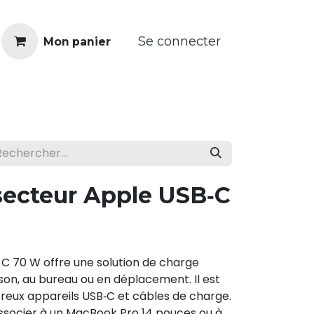
Se connecter
Mon panier
Réparer
€ Revendre
Franchise
secteur Apple USB‑C
C 70 W offre une solution de charge
ison, au bureau ou en déplacement. Il est
eux appareils USB‑C et câbles de charge.
socier à un MacBook Pro 14 pouces ou à