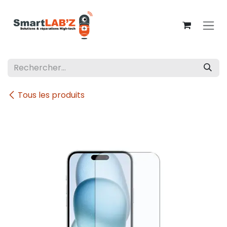
Se rendre au contenu
Tous les produits