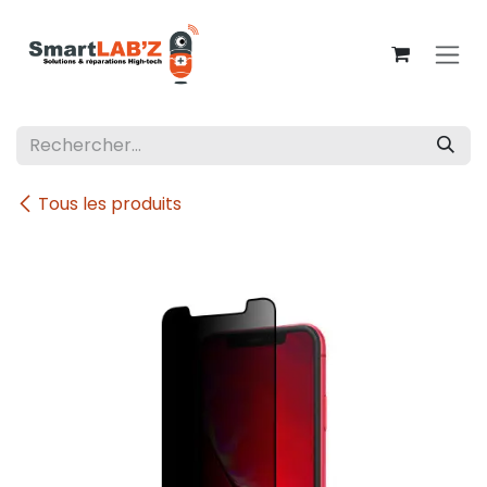
Se rendre au contenu
Tous les produits