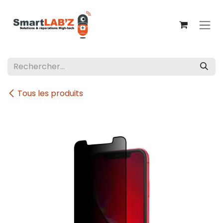
Se rendre au contenu
Tous les produits