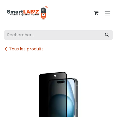
Se rendre au contenu
Tous les produits