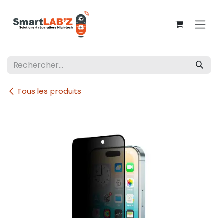
Se rendre au contenu
Tous les produits