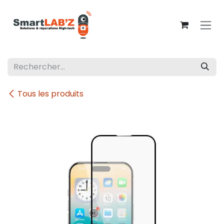
Se rendre au contenu
Tous les produits