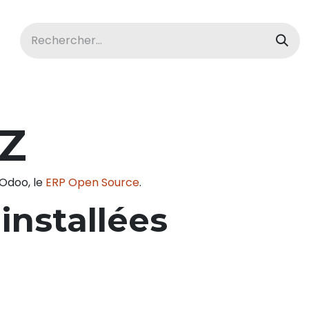
acBook
Ordinateurs
Tablettes
'Z
'Odoo, le
ERP Open Source
.
installées