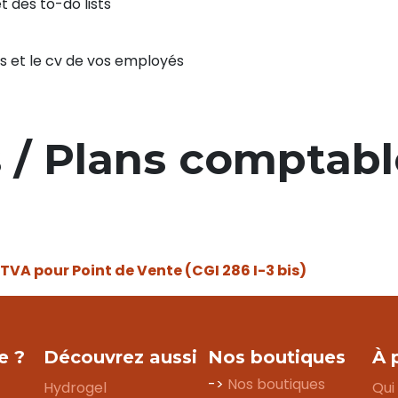
 des to-do lists
s et le cv de vos employés
 / Plans comptable
 TVA pour Point de Vente (CGI 286 I-3 bis)
e ?
Découvrez aussi
Nos boutiques
À 
->
Nos boutiques
Hydrogel
Qui