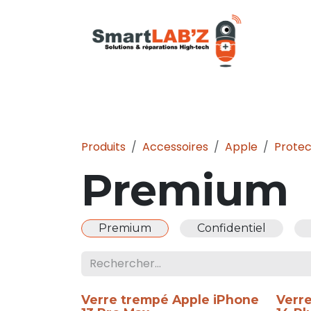
Se rendre au contenu
iPhone
Samsung
M
Produits
Accessoires
Apple
Protec
Premium
Premium
Confidentiel
Verre trempé Apple iPhone
Verr