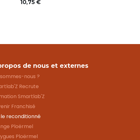
10,75
€
propos de nous et externes
 sommes-nous ?
rtlab'Z Recrute
mation Smartlab'Z
enir Franchisé
le reconditionné
nge Ploërmel
ygues Ploërmel