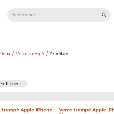
acBook
Ordinateurs
Tablettes
tions
Verre trempé
Premium
Full Cover
e trempé Apple iPhone
Verre trempé Apple iP