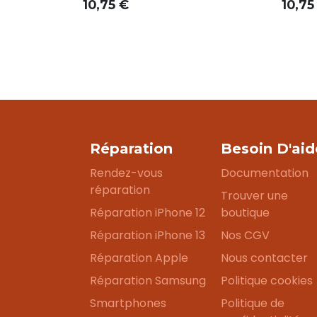
10,75
€
10,75
Réparation
Besoin D'aid
Rendez-vous
Documentation
réparation
Trouver une
Réparation iPhone 12
boutique
Réparation iPhone 13
Nos CGV
Réparation Apple
Nous contacter
Réparation Samsung
Politique cookies
Smartphones
Politique de