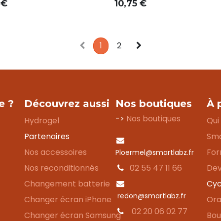
€
10,75
€
1
2
e ?
Découvrez aussi
Nos boutiques
À 
->
Nos boutiques
Hydrogel
Qui
Partenaires
Sma
Nos accessoires
For
Ploermel@smartlabz.fr
Nos reconditionnés
02 55 47 11 66
Dev
Changement batterie
Cyc
redon@smartlabz.fr
Changer écran iPhone
Ora
02 20 06 02 77
Changer écran Samsung
Bou